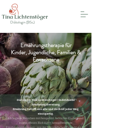
Tina Lichtenstöger
Diätologin (BSc)
Ernährungstherapie für
Kinder, Jugendliche, Familien &
Erwachsene
Diätologin Tina Lichtenstöger | Individuelle
Ernährungsberatung
Ernährung betrifft uns alle und doch ist jeder Weg
einzigartig.
Ich begleite Menschen mit Feingefühl, fachlicher Klarheit und
einem offenen Blick durch herausfordernde
Ernährungssituationen - von der frühkindlichen Entwicklung bis